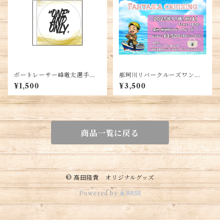
ボートレーサー峰竜太選手応
那珂川リバークルーズワンマ
援ソングCD『ONE AND O
ンライブ『FANTASIA CRUI
¥1,500
¥3,500
NLY』
SING』
商品一覧に戻る
© 高田隆貴 オリジナルグッズ
Powered by