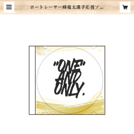
ボートレーサー峰竜太選手応援ソン
グCD『ONE AND ONLY』 | 高
田隆貴 オリジナルグッズ